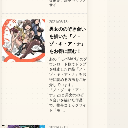
サイ ...
2021/06/13
男女ののぞき合い
を描いた『ノ・
ゾ・キ・ア・ナ』
をお得に読む！
あの「モバMAN」のダ
ウンロード数でトップ
を独走した作品「ノ・
ゾ・キ・ア・ナ」をお
得に読める方法をご紹
介しています。
「ノ・ゾ・キ・ア・
ナ」とは 男女ののぞ
き合いを描いた作品
で、携帯コミックサイ
ト「モ ...
2021/06/13