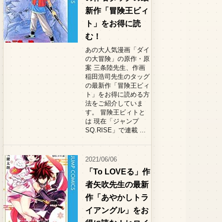
新作「冒険王ビィ
ト」をお得に読
む！
あの大人気漫画「ダイ
の大冒険」の原作・原
案 三条陸先生、作画
稲田浩司先生のタッグ
の最新作「冒険王ビィ
ト」をお得に読める方
法をご紹介していま
す。 冒険王ビィトと
は 現在「ジャンプ
SQ.RISE」で連載 ...
2021/06/06
「To LOVEる」作
者矢吹先生の最新
作「あやかしトラ
イアングル」をお