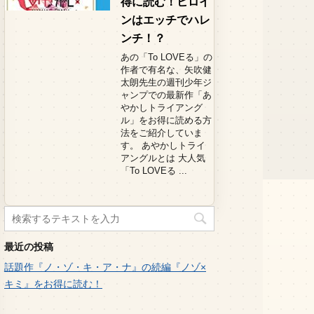
得に読む！ヒロイ
ンはエッチでハレ
ンチ！？
あの「To LOVEる」の
作者で有名な、矢吹健
太朗先生の週刊少年ジ
ャンプでの最新作「あ
やかしトライアング
ル」をお得に読める方
法をご紹介していま
す。 あやかしトライ
アングルとは 大人気
「To LOVEる ...
最近の投稿
話題作『ノ・ゾ・キ・ア・ナ』の続編『ノゾ×
キミ』をお得に読む！