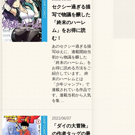
セクシー過ぎる描
写で物議を醸した
「終末のハーレ
ム」をお得に読
む！
あのセクシー過ぎる描
写ゆえに、連載開始当
初から物議を醸した
「終末のハーレム」を
お得に読める方法をご
紹介しています。 終
末のハーレムとは
「少年ジャンプ+」で
連載されている作品で
す。連載当初から人気
を集 ...
2021/06/07
「ダイの大冒険」
の作者タッグの最