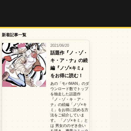
新着記事一覧
2021/06/20
話題作『ノ・ゾ・
キ・ア・ナ』の続
編『ノゾ×キミ』
をお得に読む！
あの「モバMAN」のダ
ウンロード数でトップ
を独走した話題作
『ノ・ゾ・キ・ア・
ナ』の続編「ノゾ×キ
ミ」をお得に読める方
法をご紹介していま
す。 「ノゾ×キミ」と
は 男女ののぞき合い
を描き、携帯コミック