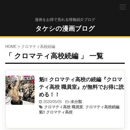
漫画をお得で見れる情報紹介ブログ
タケシの漫画ブログ
HOME
>
クロマティ高校続編
「 クロマティ高校続編 」 一覧
魁!! クロマティ高校の続編『クロマ
ティ高校 職員室』が無料でお得に読
める！！
2020/05/05
-
未分類
クロマティ高校 職員室
,
クロマティ高校続編
,
魁!! クロマティ高校